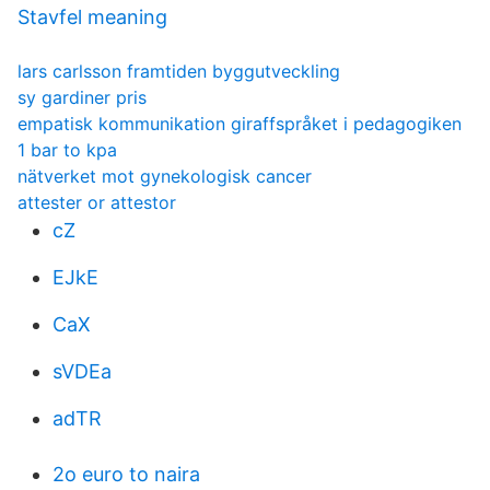
Stavfel meaning
lars carlsson framtiden byggutveckling
sy gardiner pris
empatisk kommunikation giraffspråket i pedagogiken
1 bar to kpa
nätverket mot gynekologisk cancer
attester or attestor
cZ
EJkE
CaX
sVDEa
adTR
2o euro to naira