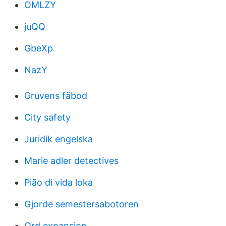
OMLZY
juQQ
GbeXp
NazY
Gruvens fäbod
City safety
Juridik engelska
Marie adler detectives
Pião di vida loka
Gjorde semestersabotoren
Ord expansion