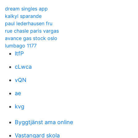
dream singles app
kalkyl sparande
paul lederhausen fru
rue chasle paris vargas
avance gas stock oslo
lumbago 1177
ltfP
cLwca
vQN
ae
kvg
Byggtjänst ama online
Vastangard skola