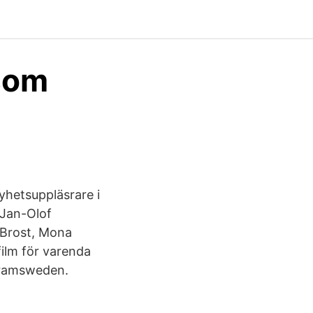
 som
yhetsuppläsrare i
 Jan-Olof
 Brost, Mona
film för varenda
gramsweden.