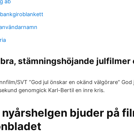
g ab
bankgiroblankett
a användarnamn
ria
 bra, stämningshöjande julfilmer
nfilm/SVT ”God jul önskar en okänd välgörare” God j
sekund genomgick Karl-Bertil en inre kris.
 nyårshelgen bjuder på fil
onbladet