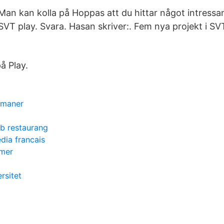
Man kan kolla på Hoppas att du hittar något intress
SVT play. Svara. Hasan skriver:. Fem nya projekt i SV
å Play.
ormaner
b restaurang
dia francais
mmer
ersitet