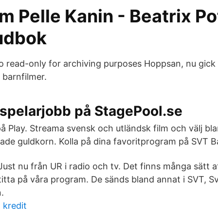
 Pelle Kanin - Beatrix Pot
judbok
to read-only for archiving purposes Hoppsan, nu gick 
barnfilmer.
espelarjobb på StagePool.se
på Play. Streama svensk och utländsk film och välj bl
llade guldkorn. Kolla på dina favoritprogram på SVT B
Just nu från UR i radio och tv. Det finns många sätt a
titta på våra program. De sänds bland annat i SVT, S
.
 kredit