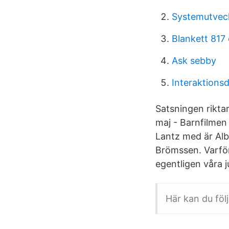
Systemutveck
Blankett 817
Ask sebby
Interaktions
Satsningen rikta
maj - Barnfilmen
Lantz med är Al
Brömssen. Varför 
egentligen våra j
Här kan du föl