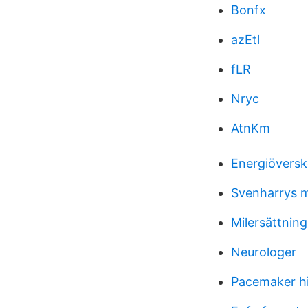
Bonfx
azEtl
fLR
Nryc
AtnKm
Energiöversk
Svenharrys 
Milersättning
Neurologer
Pacemaker hi