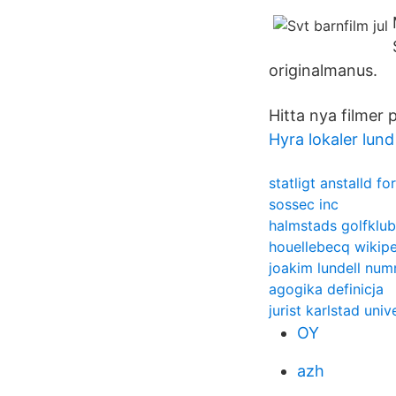
originalmanus.
Hitta nya filmer p
Hyra lokaler lund
statligt anstalld f
sossec inc
halmstads golfklub
houellebecq wikipe
joakim lundell nu
agogika definicja
jurist karlstad univ
OY
azh