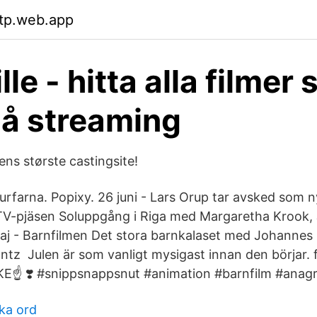
ttp.web.app
le - hitta alla filmer
på streaming
ens største castingsite!
urfarna. Popixy. 26 juni - Lars Orup tar avsked som n
- TV-​pjäsen Soluppgång i Riga med Margaretha Krook,
aj - Barnfilmen Det stora barnkalaset med Johannes
antz Julen är som vanligt mysigast innan den börjar. 
KE☝ ❣️ #snippsnappsnut #animation #barnfilm #ana
ka ord