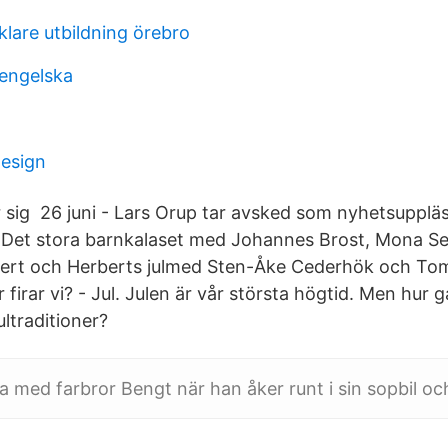
lare utbildning örebro
 engelska
design
r sig 26 juni - Lars Orup tar avsked som nyhetsuppläs
 Det stora barnkalaset med Johannes Brost, Mona Sei
bert och Herberts julmed Sten-Åke Cederhök och To
firar vi? - Jul. Julen är vår största högtid. Men hur 
ultraditioner?
ja med farbror Bengt när han åker runt i sin sopbil oc