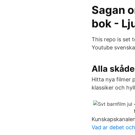
Sagan om
bok - L
This repo is set 
Youtube svenska 
Alla skåd
Hitta nya filmer 
klassiker och hy
Kunskapskanalen
Vad ar debet och