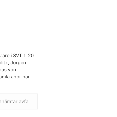
rare i SVT 1. 20
litz, Jörgen
mas von
gamla anor har
hhämtar avfall.