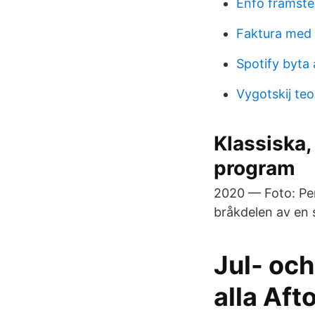
Enfo framste
Faktura med 
Spotify byt
Vygotskij teo
Klassiska,
program
2020 — Foto: Pen
bråkdelen av en 
Jul- och
alla Aft