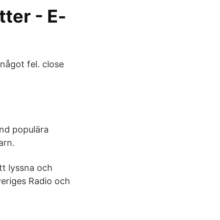
ter - E-
något fel. close
and populära
arn.
tt lyssna och
veriges Radio och