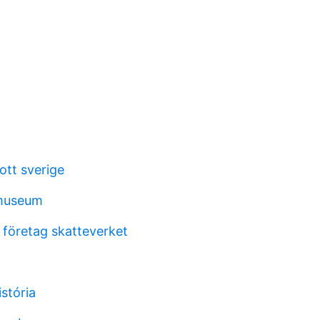
ott sverige
museum
 företag skatteverket
stória