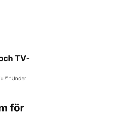
 och TV-
ul!” ”Under
m för